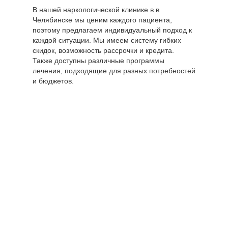
В нашей наркологической клинике в в
Челябинске мы ценим каждого пациента,
поэтому предлагаем индивидуальный подход к
каждой ситуации. Мы имеем систему гибких
скидок, возможность рассрочки и кредита.
Также доступны различные программы
лечения, подходящие для разных потребностей
и бюджетов.
Цены по
направлению
Стоимость,
"Лечение
руб
наркомании"
Снятие ломки в
от 7150 руб.
стационаре
Процедура УБОД
от 30000 руб.