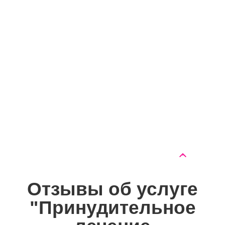
Лечение от
синтетических
от 10000 руб.
наркотиков
Лечение от
органических
от 11500 руб.
наркотиков
Детоксикация
организма от
от 3300 руб.
наркотических веществ
Отзывы об услуге
"Принудительное