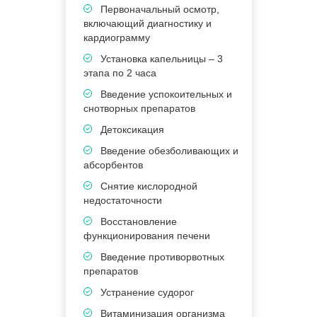
Первоначальный осмотр,
включающий диагностику и
кардиограмму
Установка капельницы – 3
этапа по 2 часа
в
Введение успокоительных и
к
снотворных препаратов
Детоксикация
э
Введение обезболивающих и
абсорбентов
п
Снятие кислородной
недостаточности
Восстановление
П
функционирования печени
5
Введение противорвотных
В
препаратов
в
Устранение судорог
Витаминизация организма