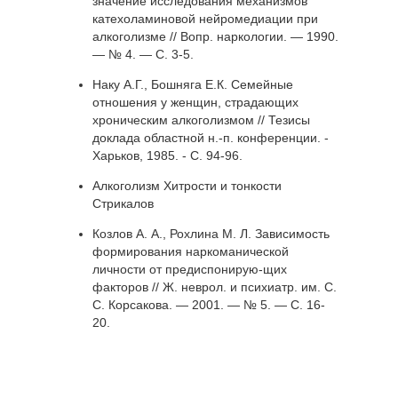
значение исследования механизмов
катехоламиновой нейромедиации при
алкоголизме // Вопр. наркологии. — 1990.
— № 4. — С. 3-5.
Наку А.Г., Бошняга Е.К. Семейные
отношения у женщин, страдающих
хроническим алкоголизмом // Тезисы
доклада областной н.-п. конференции. -
Харьков, 1985. - С. 94-96.
Алкоголизм Хитрости и тонкости
Стрикалов
Козлов А. А., Рохлина М. Л. Зависимость
формирования наркоманической
личности от предиспонирую-щих
факторов // Ж. неврол. и психиатр. им. С.
С. Корсакова. — 2001. — № 5. — С. 16-
20.