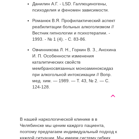
Данилин А.Г. - LSD. Галлюциногены,
психоделия и феномен зависимости.
Романюк В.Я. Профилактический аспект
реабилитации больных алкоголизмом //
Вестник гипнологии и психотерапии. -
1993. - № 1 (4). - С. 83-86.
Овчинникова Л. Н., Горкин В. З., Анохина
И. П. Особенности изменения
каталитических свойств
мембраносвязанных моноаминоксидаз
при алкогольной интоксикации // Вопр.
мед. хим. — 1989. — Т. 43, № 2. — С.
124-128.
В нашей наркологической клинике в в
Челябинске мы ценим каждого пациента,
поэтому предлагаем индивидуальный подход к
каждой ситуации. Мы имеем систему гибких