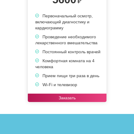
₽
Первоначальный осмотр,
включающий диагностику и
в
кардиограмму
к
Проведение необходимого
лекарственного вмешательства
в
Постоянный контроль врачей
Комфортная комната на 4
человека
ч
Прием пищи три раза в день
Wi-Fi и телевизор
Заказать