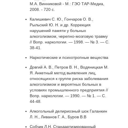
М.А. Винниковой - М.: ГЭО ТАР-Медиа,
2008. - 720 с.
Калишевич С. Ю., Гончаров О. В.,
Рыльский Ю. Н. и др. Коррекция
нарушений памяти у больных
алкоголизмом, черепно-мозговую травму
// Вопр. наркологии. — 1998. — № 3. — С.
38-41.
Наркотические и психотропные вещества
Довгий А. В., Петров В. Н., Водяницкая М.
Я. Анкетный метод выявления лиц,
относящихся к группе риска заболевания
алкоголизмом и вероятных больных в
условиях промышленного предприятия //
Вопр. наркологии. — 1990. — № 1. — С.
44-48.
Алкогольный делириозный шок Галанкин
Л. Н., Ливанов Г. А., Буров В.В
Собчик Л.Н. Стандартизированный