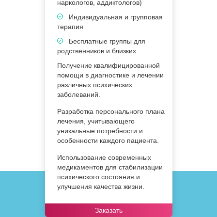
наркологов, аддиктологов)
н
Индивидуальная и групповая
терапия
в
Бесплатные группы для
родственников и близких
р
Получение квалифицированной
помощи в диагностике и лечении
т
различных психических
т
заболеваний.
п
П
Разработка персонального плана
п
лечения, учитывающего
р
уникальные потребности и
п
особенности каждого пациента.
т
Использование современных
П
медикаментов для стабилизации
в
психического состояния и
ч
улучшения качества жизни.
о
Заказать