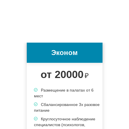
Эконом
от 20000
₽
Размещение в палатах от 6
мест
6
Сбалансированное 3х разовое
питание
п
Круглосуточное наблюдение
специалистов (психологов,
с