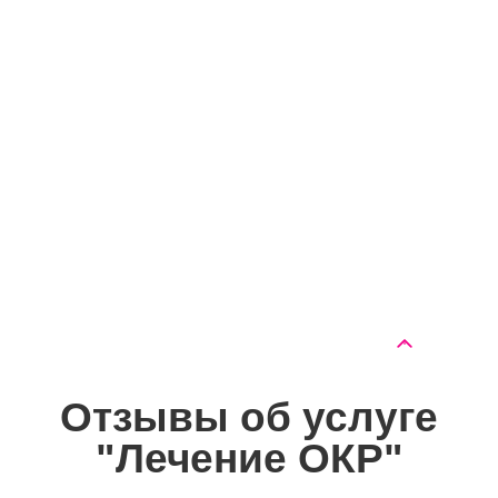
от 2000 руб.
психиатра
Консультация
от 2000 руб.
психотерапевта
Консультация
от 2500 руб.
психиатра-нарколога
Консультация по
0руб.
телефону
Отзывы об услуге
"Лечение ОКР"