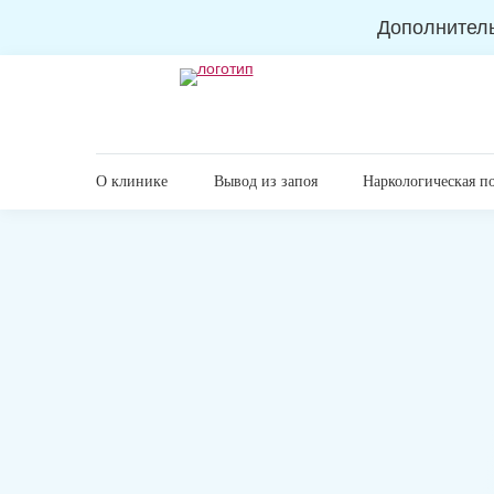
Дополнител
О клинике
Вывод из запоя
Наркологическая п
Главная
Вывод из запоя
Капельница от похмель