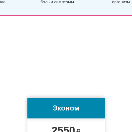
нно
боль и симптомы
организм
Эконом
2550
₽